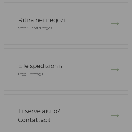
135,00
135,00
€
€
Ritira nei negozi
Scopri i nostri negozi
E le spedizioni?
Leggi i dettagli
Ti serve aiuto?
Stivale Mowbray
Stivaletto Abbe
Contattaci!