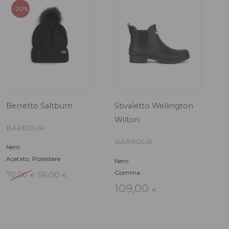
era:
70,00 €
-15%
Berretto Eldson
Stivaletto Kin
BARBOUR
BARBOUR
Grigio
Verde