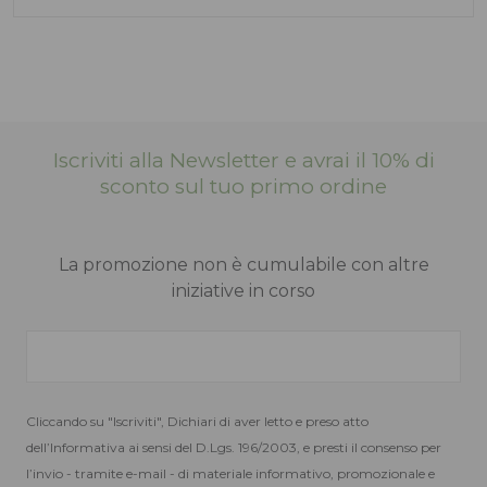
BARBOUR
BARBOUR
Verde
Verde
Gomma
Gomma
145,00
110,00
€
€
Iscriviti alla Newsletter e avrai il 10% di
sconto sul tuo primo ordine
La promozione non è cumulabile con altre
iniziative in corso
Cliccando su "Iscriviti", Dichiari di aver letto e preso atto
dell’Informativa ai sensi del D.Lgs. 196/2003, e presti il consenso per
l’invio - tramite e-mail - di materiale informativo, promozionale e