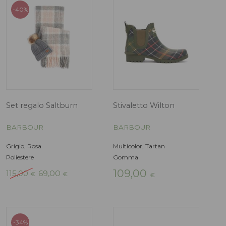
Wilton
BARBOUR
BARBOUR
Nero
Acetato, Poliestere
Nero
Il
Il
Gomma
70,00
56,00
€
€
prezzo
prezzo
109,00
€
originale
attuale
era:
è:
70,00 €.
56,00 €.