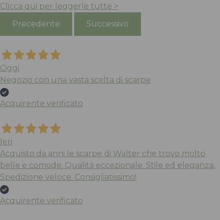
Clicca qui per leggerle tutte >
Precedente
Successivo
Oggi
Negozio con una vasta scelta di scarpe
Acquirente verificato
Sneaker Track Leshur
Cappello revers
232758
Hutton
Ieri
BARBOUR
BARBOUR
Acquisto da anni le scarpe di Walter che trovo molto
belle e comode. Qualità eccezionale. Stile ed eleganza.
Spedizione veloce. Consigliatissimo!
Multicolor, Tartan
Multicolor, Tartan
Gomma
Poliestere
Acquirente verificato
95,00
70,00
€
€