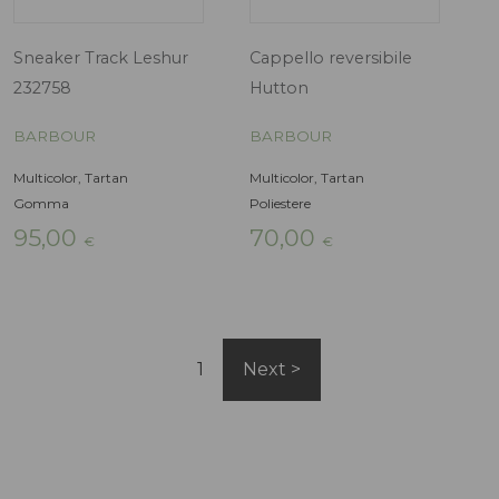
115,00 €.
69,00 €.
115,00 €
Stivaletto Halton
Stivaletto Halt
1
Next
BARBOUR
BARBOUR
Arancio
Fucsia, Verde
Gomma
Gomma