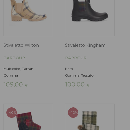
-40%
Set regalo Saltburn
Stivaletto Wilt
BARBOUR
BARBOUR
Grigio, Rosa
Multicolor, Tartan
Poliestere
Gomma