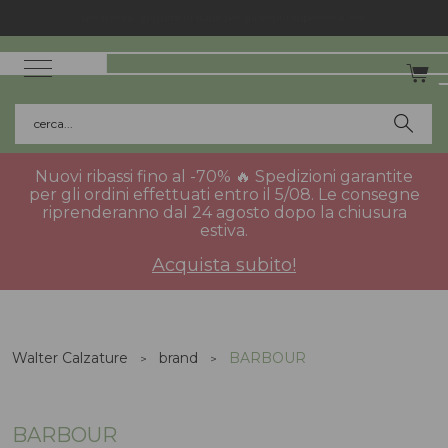
Spedizione gratuita in Italia per gli ordini superiori a 75€.
cerca...
Nuovi ribassi fino al -70% 🔥 Spedizioni garantite
per gli ordini effettuati entro il 5/08. Le consegne
riprenderanno dal 24 agosto dopo la chiusura
estiva.
Acquista subito!
Walter Calzature
brand
BARBOUR
BARBOUR