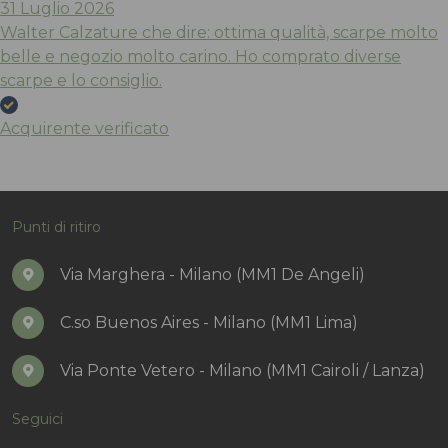
31 Luglio 2026
Walter Calzature che dire: ottima qualità, scarpe molto
belle e negozio molto carino. Ho comprato diverse
scarpe e lo consiglio.
Acquirente verificato
Punti di ritiro
Via Marghera - Milano (MM1 De Angeli)
C.so Buenos Aires - Milano (MM1 Lima)
Via Ponte Vetero - Milano (MM1 Cairoli / Lanza)
Seguici