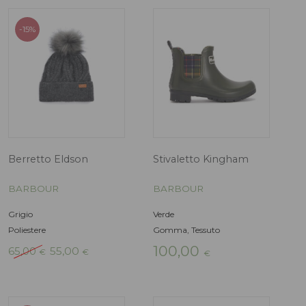
Stivaletto Halton
Berretto Saltb
BARBOUR
BARBOUR
Nero
Lilla, Rosa
Gomma
Poliestere
Il
135,00
70,00
59,50
€
€
prezzo
originale