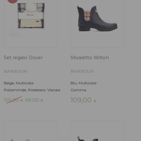
Stivaletto Wellington
Cappello Belsa
Wilton
BARBOUR
BARBOUR
Verde
Cotone
Verde
75,00
Gomma
€
109,00
€