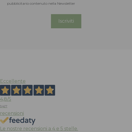
pubblicitario contenuto nella Newsletter
Cappello Wax Sports
Borsa Field Wa
Messenger
BARBOUR
BARBOUR
Cuoio
Cotone
Verde
75,00
Cotone, Poliestere
€
Eccellente
225,00
€
4,8
/5
3.427
recensioni
Le nostre recensioni a 4 e 5 stelle.