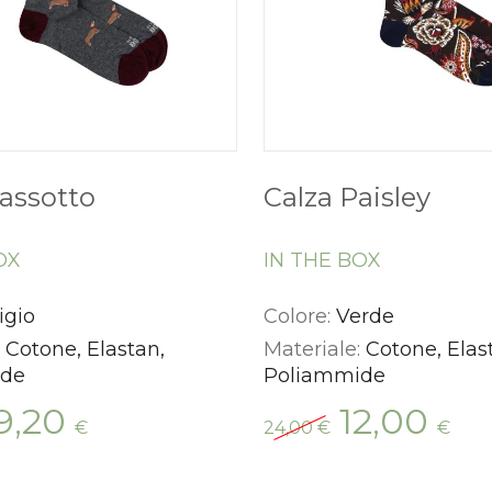
assotto
Calza Paisley
OX
IN THE BOX
igio
Colore:
Verde
:
Cotone, Elastan,
Materiale:
Cotone, Elas
ide
Poliammide
Il
Il
Il
9,20
12,00
€
24,00
€
€
ezzo
prezzo
prezzo
pre
iginale
attuale
originale
att
a:
è:
era:
è: