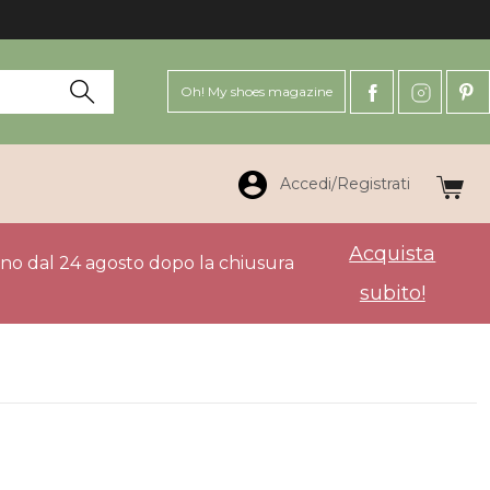
Oh! My shoes magazine
Accedi/Registrati
Acquista
anno dal 24 agosto dopo la chiusura
subito!