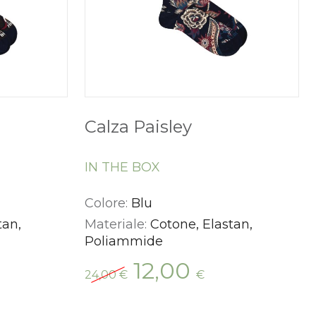
Calza Paisley
IN THE BOX
Colore:
Blu
tan,
Materiale:
Cotone, Elastan,
Poliammide
Il
Il
12,00
24,00
€
€
zzo
prezzo
prezzo
uale
originale
attuale
era:
è: