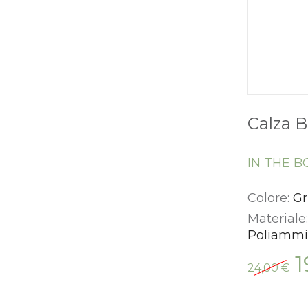
Calza B
IN THE B
Colore:
Gr
Materiale
Poliamm
Il
1
24,00
€
pr
or
er