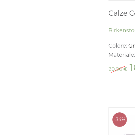
Calze C
Birkensto
Colore:
Gr
Materiale
Il
20,00
€
pr
or
er
20
-34%