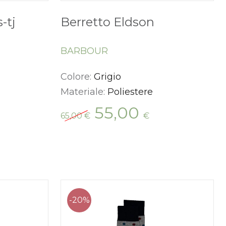
-tj
Berretto Eldson
BARBOUR
Colore:
Grigio
Materiale:
Poliestere
Il
Il
55,00
65,00
€
€
ezzo
prezzo
prezzo
tuale
originale
attuale
era:
è:
00 €.
65,00 €.
55,00 €.
-20%