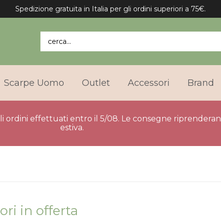
Spedizione gratuita in Italia per gli ordini superiori a 75€.
cerca...
Scarpe Uomo
Outlet
Accessori
Brand
gli ordini effettuati entro il 5/08. Le consegne riprender
estiva.
ri in offerta