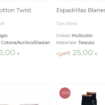
otton Twist
Espadrillas Blanes
ck
Toni Pons
igio
Colore:
Multicolor
:
Cotone/Acrilico/Elastan
Materiale:
Tessuto
Il
Il
Il
16,00
25,00
€
49,00
€
€
ezzo
prezzo
prezzo
pr
iginale
attuale
originale
at
a:
è:
era:
è:
,00 €.
16,00 €.
49,00 €.
25,
-20%